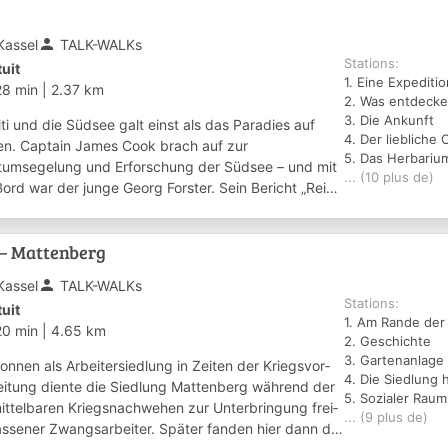
person
Kassel
TALK-WALKs
Stations:
tuit
1. Eine Expeditio
28 min
|
2.37 km
2. Was entdecke
3. Die Ankunft
ti und die Südsee galt einst als das Paradies auf
4. Der liebliche 
en. Captain James Cook brach auf zur
5. Das Herbariu
tumsegelung und Erforschung der Südsee – und mit
... (10 plus de)
Bord war der junge Georg Forster. Sein Bericht „Reise
die Welt“ wurde rasch zum Welterfolg. Doc...
 – Mattenberg
person
Kassel
TALK-WALKs
Stations:
tuit
1. Am Rande der
20 min
|
4.65 km
2. Geschichte
3. Gartenanlage
nnen als Arbeiter­siedlung in Zeiten der Kriegs­vor­
4. Die Siedlung 
eitung diente die Siedlung Mattenberg während der
5. Sozialer Raum
ttel­baren Kriegs­nach­wehen zur Unter­bringung frei­
... (9 plus de)
lassener Zwangs­arbeiter. Später fanden hier dann die