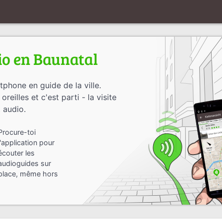
io en Baunatal
phone en guide de la ville.
reilles et c'est parti - la visite
 audio.
Procure-toi
l'application pour
écouter les
audioguides sur
place, même hors