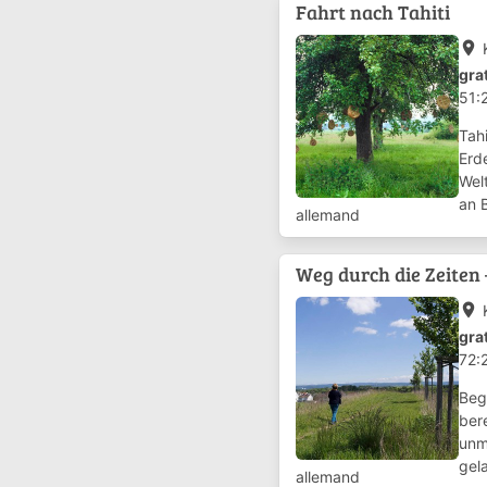
Fahrt nach Tahiti
place
gra
51:
Tahi
Erd
Wel
an 
allemand
um 
Weg durch die Zeiten
place
gra
72:
Bego
ber
unmi
ge­
allemand