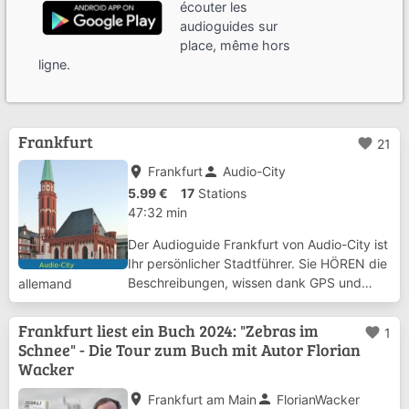
écouter les
audioguides sur
place, même hors
ligne.
Frankfurt
favorite
21
place
person
Frankfurt
Audio-City
5.99 €
17
Stations
47:32 min
Der Audioguide Frankfurt von Audio-City ist
Ihr persönlicher Stadtführer. Sie HÖREN die
Beschreibungen, wissen dank GPS und
allemand
einem detaillierten Stadtplan immer, wo Sie
sich befinden und verpassen nichts durch
Frankfurt liest ein Buch 2024: "Zebras im
favorite
1
die automatische Erkennung von Sehensw...
Schnee" - Die Tour zum Buch mit Autor Florian
Wacker
place
person
Frankfurt am Main
FlorianWacker