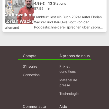
4.99 €
13
Stations
57:59 min
Frankfurt liest ein Buch 2024: Autor Florian
Wacker und Kai-Uwe Vogt von der
Podcastschneiderei sprechen über Zebras
allemand
im Schnee und besuchen einige
Handlungsorte des Romans.
Compte
À propos de nous
S'inscrire
Prix et
conditions
Connexion
Matériel de
presse
Technologie
Communauté
Aide