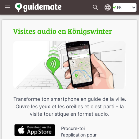
search
language
menu
Visites audio en Königswinter
Transforme ton smartphone en guide de la ville.
Ouvre les yeux et les oreilles et c'est parti - la
visite touristique en format audio.
Procure-toi
l'application pour