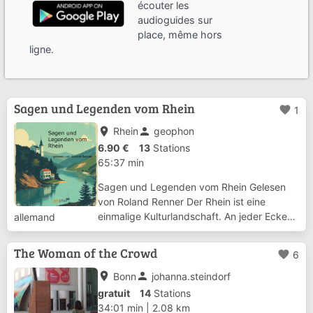
écouter les
audioguides sur
place, même hors
ligne.
Sagen und Legenden vom Rhein
favorite
1
place
person
Rhein
geophon
6.90 €
13
Stations
65:37 min
Sagen und Legenden vom Rhein Gelesen
von Roland Renner Der Rhein ist eine
einmalige Kulturlandschaft. An jeder Ecke
allemand
liegt eine Burg, ein Schloss oder eine Ruine,
und viele dieser Orte sind mit einer
The Woman of the Crowd
favorite
6
besonderen Geschichte verbunden.
Lauschen Sie ...
place
person
Bonn
johanna.steindorf
gratuit
14
Stations
34:01 min
|
2.08 km