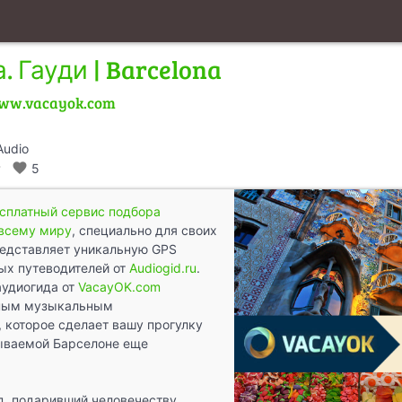
 Гауди | Barcelona
ww.vacayok.com
Audio
walk
favorite
5
есплатный сервис подбора
 всему миру
, специально для своих
редставляет уникальную GPS
ых путеводителей от
Audiogid.ru
.
аудиогида от
VacayOK.com
тным музыкальным
 которое сделает вашу прогулку
бываемой Барселоне еще
д, подаривший человечеству