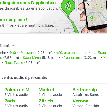
audioguide dans l'application
tes disponibles via une application.
r sur place !
e & infos - également hors ligne.
ioguide :
min) •
Район Эшампле
(2:28 min) •
«Яблоко раздора»: Каса-Льео
ьо
(7:53 min) •
Каса-Мила
(5:18 min) •
«Диагональ»
(3:23 min) •
Х
) •
Парк Гуэля
(6:08 min)
s visites audio à proximité:
Madrid
Bettmeralp
Palma de Mallorca
2 Visites audio
2 Visites audio
Autofreies Bergdorf Bettmeralp
Paris
Zürich
Verona
3 Visites audio
2 Visites audio
Verona-Stadtführung