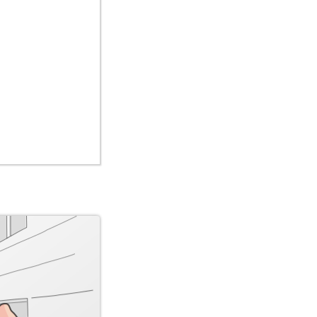
03 от 21.03.13.
artin Sazandeh and