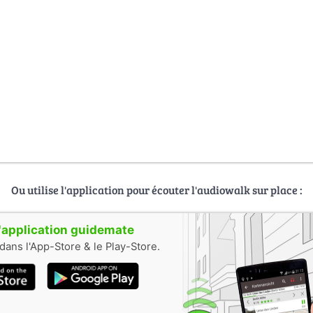
тной прогулки!
иалов осуществляется на основании Лицензионного договора 3-
вождение - Tiberio Eduardo, Adrian Roman, Tiberiu Gogoanta, M
brinos.
na
by
Christine Zenino
(CC BY-SA 2.0)
andy store..
by
Irene Grassi
(CC BY-SA 2.0)
Ou utilise l'application pour écouter l'audiowalk sur place :
 l'application guidemate
dans l'App-Store & le Play-Store.