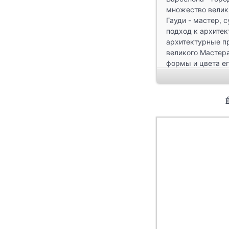
множество велики
Гауди - мастер, 
подход к архитек
архитектурные п
великого Мастер
формы и цвета ег
поражающий вооб
сказочному Парку
Антонио Гауди. Ни
Барселону. А есл
попробуйте хотя 
на время отпуск
от вашего отдыха
предлагает
беспл
Наши GPS путевод
подключения к Ин
помощью бесплат
экскурсовода, к
объекту, но и оф
текущее местона