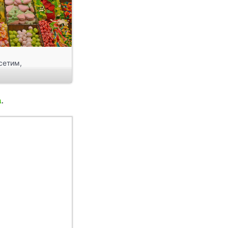
сетим,
яемся по
 великого
 Гауди –
n
.
очного города,
ели. Попробуйте
овые впечатления
 Барселоне
узки не требуют
 смартфон с
о интерактивного
и к выбранному
лить свое