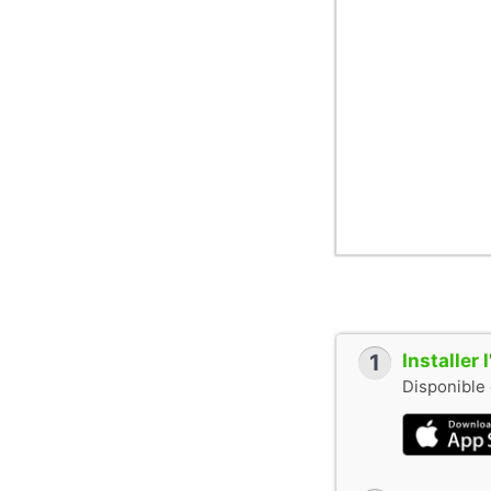
Желаем вам прия
Публикация матер
Музыкальное сопро
music band Los So
Cover photo:
1.
Gaudi’s Barcelo
2.
Like a kid in a c
1
Installer
Disponible 