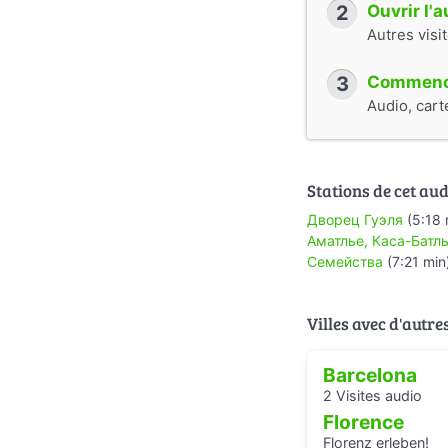
2
Ouvrir l'
Autres visi
3
Commence
Audio, cart
Stations de cet aud
Дворец Гуэля
(5:18 
Аматлье, Каса-Батл
Семейства
(7:21 min
Villes avec d'autre
Barcelona
2 Visites audio
Florence
Florenz erleben!