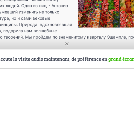
х людей. Один из них, - Антонио
сумевший изменить не только
туре, но и сами вековые
ринципы. Природа, вдохновлявшая
а, подарила нам волшебные
о творений. Мы пройдем по знаменитому кварталу Эшампле, по
ражение, храм Святого Семейства - Саграда-Фамилия, прогул
 Гуэля. И везде на нашем пути нам будут встречаться творения
 один архитектор так не изменил и не прославил свой город, как
Écoute la visite audio maintenant, de préférence en
grand écra
и вы хотите еще глубже почувствовать биение сердца этого сказ
бы недолго пожить внутри него так, как это делают местные жит
а
арендовать квартиру в Барселоне
и вы получите совершенно н
. Более тысячи вариантов для
аренды квартир и апартаментов в
атный сервис VacayOK.com
.
ители бесплатны и работают оффлайн, иначе говоря, после загр
тернету. Загрузив VacayOk аудиогид на ваш iPhone или Android
ного мобильного приложения
guidemate
, вы получите не тольк
оторый может автоматически начинать рассказ при приближени
флайн GPS карту, на которой вы в любой момент сможете опреде
хождение.