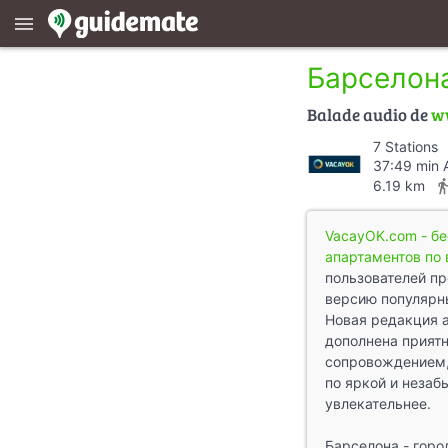
menu
Барселона.
Balade audio de
w
7 Stations
37:49 min 
directions_
6.19 km
VacayOK.com - б
апартаментов по
пользователей п
версию популярн
Новая редакция 
дополнена прия
сопровождением,
по яркой и неза
увлекательнее.
Барселона - горо