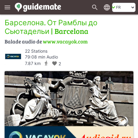
search
language
menu
Барселона. От Рамблы до
Сьютадельи | Barcelona
Balade audio de
www.vacayok.com
22 Stations
79:08 min Audio
directions_walk
7.87 km
favorite
2