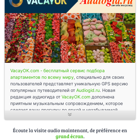
VacayOK.com - бесплатный сервис подбора
апартаментов по всему миру
, специально для своих
пользователей представляет уникальную GPS версию
популярных путеводителей от
Audiogid.ru
. Новая
редакция аудиогида от
VacayOK.com
дополнена
приятным музыкальным сопровождением, которое
сделает вашу прогулку по яркой и незабываемой
Барселоне еще увлекательнее.
Барселона. Сказочный город. Город, достойный быть
Écoute la visite audio maintenant, de préférence en
grand écran
.
столицей не только Каталонии, но и всей Испании.