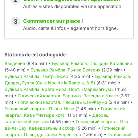
band Los Sobrinos.
Autres visites disponibles via une application.
Cover photo:
3
Commencer sur place !
1.
La Rambla
by
Jaume Meneses
(CC BY-SA 2.0)
Audio, carte & infos - également hors ligne.
2.
Like a kid in a candy store..
by
Irene Grassi
(CC BY-SA
2.0)
Stations de cet audioguide :
Введение
(8:45 min) •
Бульвар Рамбла. Площадь Каталонии
(5:40 min) •
Бульвар Рамбла. Рынок Бокерия
(2:29 min) •
Бульвар Рамбла. Театр Лисео
(4:35 min) •
Бульвар Рамбла.
Дворец Гуэля (Calle Nou de la Rambla, 3-5)
(6:31 min) •
Бульвар Рамбла. Врата мира. Порт. «Маремагнум»
(4:58
min) •
Готический квартал. Барцино. Легенда о флаге
(2:57
min) •
Готический квартал. Площадь Сан-Жаума
(2:49 min) •
Готический квартал. Пласа-Нова
(2:48 min) •
Готический
квартал. Кафе "Четыре кота"
(1:01 min) •
Дворец
каталонской музыки
(4:56 min) •
Готический квартал. Пла-
де-ла-Сеу. Кафедральный собор
(5:26 min) •
Готический
квартал. Площадь графа Беренгера
(1:56 min) •
Готический