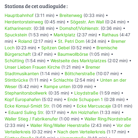
Stations de cet audioguide :
Hauptbahnhof
(3:11 min) •
Breitenweg
(0:33 min) •
Herdentorsteinweg
(0:45 min) •
Sögestr. Am Wall
(0:24 min) •
Katharinenstr.
(0:38 min) •
Domshof/Viohlenstr.
(0:36 min) •
Spuckstein
(1:53 min) •
Marktplatz
(2:37 min) •
Rathaus
(4:47
min) •
Roland
(2:17 min) •
St. Petri Dom
(4:24 min) •
Bremer
Loch
(0:23 min) •
Spitzen Gebel
(0:52 min) •
Bremische
Bürgerschaft
(3:47 min) •
Baumwollbörse
(1:05 min) •
Schütting
(1:54 min) •
Westseite des Marktplatzes
(2:02 min) •
Unser Lieben Frauen Kirche
(1:21 min) •
Bremer
Stadtmusikanten
(1:14 min) •
Böttcherstraße
(10:07 min) •
Stintbrücke
(1:11 min) •
Schlachte
(2:54 min) •
Unten an der
Weser
(5:42 min) •
Rampe unten
(0:09 min) •
Stephanitorsbollwerk
(0:35 min) •
Lloydstraße
(1:59 min) •
Kopf Europahafen
(5:02 min) •
Ende Schuppen 1
(0:28 min) •
Ecke Konsul-Smidt Str.
(1:06 min) •
Ecke Marcuscaje
(3:01 min)
•
Eduard Suling Str.
(0:17 min) •
Am Holzhafen
(1:33 min) •
Waller Stieg / Fabrikenufer
(1:00 min) •
Waller Ring/Nordstraße
(2:33 min) •
Waller Ring/Waller Heerstraße
(2:43 min) •
Vor der
Verteilerkreis
(0:32 min) •
Nach dem Verteilerkreis
(1:17 min) •