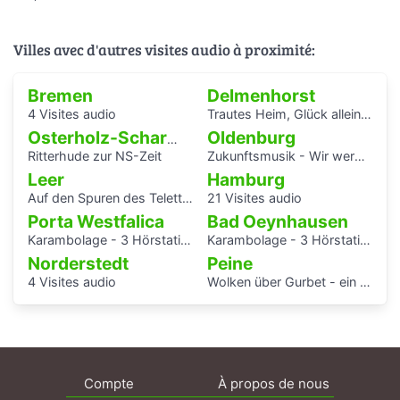
Villes avec d'autres visites audio à proximité:
Bremen
Delmenhorst
4 Visites audio
Trautes Heim, Glück allein - interaktiver Audiowalk zum Einfamilienhaus von Katrin Bretschneider &Company
Oldenburg
Osterholz-Scharmbeck
Ritterhude zur NS-Zeit
Zukunftsmusik - Wir werden uns erinnert haben.
Leer
Hamburg
Auf den Spuren des Teletta-Groß-Gymnasiums und seiner Namensgeberin
21 Visites audio
Porta Westfalica
Bad Oeynhausen
Karambolage - 3 Hörstationen
Karambolage - 3 Hörstationen
Norderstedt
Peine
4 Visites audio
Wolken über Gurbet - ein Hörspaziergang im Schatten des Stahlwerks
Compte
À propos de nous