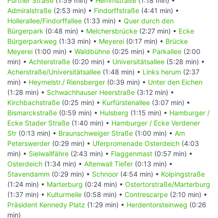
Fürther Straße
(1:59 min) •
Hemmstraße
(1:18 min) •
Admiralstraße
(2:53 min) •
Findorffstraße
(4:41 min) •
Hollerallee/Findorffallee
(1:33 min) •
Quer durch den
Bürgerpark
(0:48 min) •
Melchersbrücke
(2:27 min) •
Ecke
Bürgerparkweg
(1:33 min) •
Meyerei
(0:17 min) •
Brücke
Meyerei
(1:00 min) •
Waldbühne
(0:25 min) •
Parkallee
(2:00
min) •
Achterstraße
(0:20 min) •
Universitätsallee
(5:28 min) •
Acherstraße/Universitätsallee
(1:48 min) •
Links herum
(2:37
min) •
Heymelstr./ Riensberger
(0:39 min) •
Unter den Eichen
(1:28 min) •
Schwachhauser Heerstraße
(3:12 min) •
Kirchbachstraße
(0:25 min) •
Kurfürstenallee
(3:07 min) •
Bismarckstraße
(0:59 min) •
Hulsberg
(1:15 min) •
Hamburger /
Ecke Stader Straße
(1:40 min) •
Hamburger / Ecke Verdener
Str
(0:13 min) •
Braunschweiger Straße
(1:00 min) •
Am
Peterswerder
(0:29 min) •
Uferpromenade Osterdeich
(4:03
min) •
Sielwallfähre
(2:43 min) •
Flaggenmast
(0:57 min) •
Osterdeich
(1:34 min) •
Altenwall Tiefer
(0:13 min) •
Stavendamm
(0:29 min) •
Schnoor
(4:54 min) •
Kolpingstraße
(1:24 min) •
Marterburg
(0:24 min) •
Ostertorstraße/Marterburg
(1:37 min) •
Kulturmeile
(0:58 min) •
Contrescarpe
(2:10 min) •
Präsident Kennedy Platz
(1:29 min) •
Herdentorsteinweg
(0:26
min)