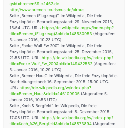
gsid=bremen59.c.1462.de
http://www.bremen-tourismus.de/airbus
Seite „Bremen (Flugzeug)“. In: Wikipedia, Die freie
Enzyklopädie. Bearbeitungsstand: 29. November 2015,
15:54 UTC. URL:
https://de.wikipedia.org/w/index.php?
title=Bremen_(Flugzeug)&oldid=148530953
(Abgerufen:
5. Januar 2016, 10:23 UTC)
Seite „Focke-Wulf Fw 200“. In: Wikipedia, Die freie
Enzyklopädie. Bearbeitungsstand: 25. Dezember 2015,
21:58 UTC. URL:
https://de.wikipedia.org/w/index.php?
title=Focke-Wulf_Fw_200&oldid=149432562
(Abgerufen:
5. Januar 2016, 10:29 UTC)
Seite „Bremer Haus“. In: Wikipedia, Die freie Enzyklopädie.
Bearbeitungsstand: 16. September 2015, 15:00 UTC.
URL:
https://de.wikipedia.org/w/index.php?
title=Bremer_Haus&oldid=146109905
(Abgerufen: 5.
Januar 2016, 10:53 UTC)
Seite „Koch & Bergfeld“. In: Wikipedia, Die freie
Enzyklopädie. Bearbeitungsstand: 8. Dezember 2015,
17:08 UTC. URL:
https://de.wikipedia.org/w/index.php?
title=Koch_%26_Bergfeld&oldid=148873894
(Abgerufen: