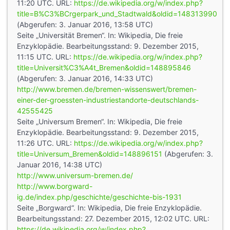
11:20 UTC. URL:
https://de.wikipedia.org/w/index.php?
title=B%C3%BCrgerpark_und_Stadtwald&oldid=148313990
(Abgerufen: 3. Januar 2016, 13:58 UTC)
Seite „Universität Bremen“. In: Wikipedia, Die freie
Enzyklopädie. Bearbeitungsstand: 9. Dezember 2015,
11:15 UTC. URL:
https://de.wikipedia.org/w/index.php?
title=Universit%C3%A4t_Bremen&oldid=148895846
(Abgerufen: 3. Januar 2016, 14:33 UTC)
http://www.bremen.de/bremen-wissenswert/bremen-
einer-der-groessten-industriestandorte-deutschlands-
42555425
Seite „Universum Bremen“. In: Wikipedia, Die freie
Enzyklopädie. Bearbeitungsstand: 9. Dezember 2015,
11:26 UTC. URL:
https://de.wikipedia.org/w/index.php?
title=Universum_Bremen&oldid=148896151
(Abgerufen: 3.
Januar 2016, 14:38 UTC)
http://www.universum-bremen.de/
http://www.borgward-
ig.de/index.php/geschichte/geschichte-bis-1931
Seite „Borgward“. In: Wikipedia, Die freie Enzyklopädie.
Bearbeitungsstand: 27. Dezember 2015, 12:02 UTC. URL:
https://de.wikipedia.org/w/index.php?