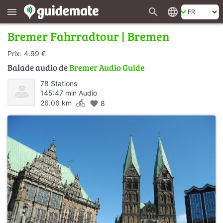
search
language
menu
Bremer Fahrradtour | Bremen
Prix: 4.99 €
Balade audio de
Bremer Audio Guide
78 Stations
145:47 min Audio
directions_bike
26.06 km
favorite
8