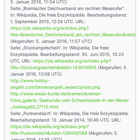
5. Januar 2016, 11:54 UTC)
Seite „Bremischer Deichverband am rechten Weserufer“.
In: Wikipedia, Die freie Enzyklopädie. Bearbeitungsstand:
1. September 2015, 12:24 UTC. URL:
https://de.wikipedia.org/w/index.php?
title=Bremischer_Deichverband_am_rechten_Weserufer&oldid
(Abgerufen: 5. Januar 2016, 11:57 UTC)
Seite „Stockangelschein“. In: Wikipedia, Die freie
Enzyklopädie. Bearbeitungsstand: 30. Juni 2015, 19:23
UTC. URL:
https://de.wikipedia.org/w/index.php?
title=Stockangelschein&oldid=143619956
(Abgerufen: 5.
Januar 2016, 12:08 UTC)
http://www.hobby-
angeln.com/binnenangeln_weserzander.php
http://www.weser-kurier.de/bremen/bremen-
fotos_galerie,-Seehunde-und-Schweinswale-in-der-Weser-
_mediagalid,27115.html
Seite „Punkendeich“. In: Wikipedia, Die freie Enzyklopädie.
Bearbeitungsstand: 12. Januar 2014, 19:49 UTC. URL:
https://de.wikipedia.org/w/index.php?
title=Punkendeich&oldid=126406588
(Abgerufen: 5.
Januar 2016, 12:35 UTC)