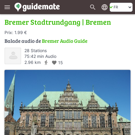
search
language
menu
Bremer Stadtrundgang | Bremen
Prix: 1.99 €
Balade audio de
Bremer Audio Guide
28 Stations
75:42 min Audio
directions_walk
2.96 km
favorite
15