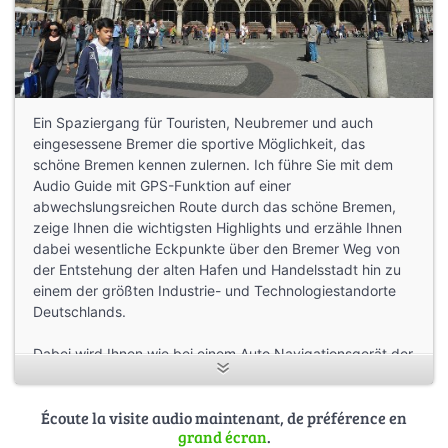
Ein Spaziergang für Touristen, Neubremer und auch
eingesessene Bremer die sportive Möglichkeit, das
schöne Bremen kennen zulernen. Ich führe Sie mit dem
Audio Guide mit GPS-Funktion auf einer
abwechslungsreichen Route durch das schöne Bremen,
zeige Ihnen die wichtigsten Highlights und erzähle Ihnen
dabei wesentliche Eckpunkte über den Bremer Weg von
der Entstehung der alten Hafen und Handelsstadt hin zu
einem der größten Industrie- und Technologiestandorte
Deutschlands.
Dabei wird Ihnen wie bei einem Auto Navigationsgerät der
Weg mündlich so erklärt, dass Sie nicht auf das Gerät
schauen müssen sondern Ihren Blick für den Verkehr und
Écoute la visite audio maintenant, de préférence en
die Umgebung frei haben.
grand écran
.
Am Ende der Tour haben Sie einen schönen Tag hinter