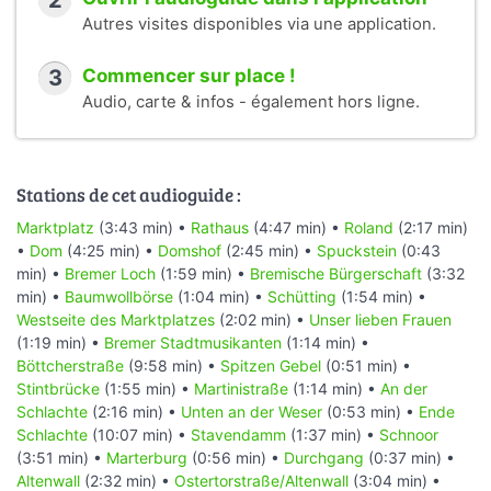
2
11:08 UTC. URL:
https://de.wikipedia.org/w/index.php?
Autres visites disponibles via une application.
title=Bremer_Klaben&oldid=147861831
(Abgerufen: 5.
Januar 2016, 13:46 UTC)
3
Commencer sur place !
Seite „Antikenmuseum im Schnoor“. In: Wikipedia, Die freie
Audio, carte & infos - également hors ligne.
Enzyklopädie. Bearbeitungsstand: 8. November 2015,
18:54 UTC. URL:
https://de.wikipedia.org/w/index.php?
title=Antikenmuseum_im_Schnoor&oldid=147838865
(Abgerufen: 5. Januar 2016, 13:52 UTC)
Stations de cet audioguide :
Seite „Die Glocke (Bremen)“. In: Wikipedia, Die freie
Enzyklopädie. Bearbeitungsstand: 29. Dezember 2015,
Marktplatz
(3:43 min) •
Rathaus
(4:47 min) •
Roland
(2:17 min)
03:05 UTC. URL:
https://de.wikipedia.org/w/index.php?
•
Dom
(4:25 min) •
Domshof
(2:45 min) •
Spuckstein
(0:43
title=Die_Glocke_(Bremen)&oldid=149556980
(Abgerufen:
min) •
Bremer Loch
(1:59 min) •
Bremische Bürgerschaft
(3:32
5. Januar 2016, 13:57 UTC)
min) •
Baumwollbörse
(1:04 min) •
Schütting
(1:54 min) •
Seite „Kunsthalle Bremen“. In: Wikipedia, Die freie
Westseite des Marktplatzes
(2:02 min) •
Unser lieben Frauen
Enzyklopädie. Bearbeitungsstand: 28. Dezember 2015,
(1:19 min) •
Bremer Stadtmusikanten
(1:14 min) •
21:37 UTC. URL:
https://de.wikipedia.org/w/index.php?
Böttcherstraße
(9:58 min) •
Spitzen Gebel
(0:51 min) •
title=Kunsthalle_Bremen&oldid=149549517
(Abgerufen: 5.
Stintbrücke
(1:55 min) •
Martinistraße
(1:14 min) •
An der
Januar 2016, 14:33 UTC)
Schlachte
(2:16 min) •
Unten an der Weser
(0:53 min) •
Ende
Seite „Gerhard-Marcks-Haus“. In: Wikipedia, Die freie
Schlachte
(10:07 min) •
Stavendamm
(1:37 min) •
Schnoor
Enzyklopädie. Bearbeitungsstand: 16. Dezember 2014,
(3:51 min) •
Marterburg
(0:56 min) •
Durchgang
(0:37 min) •
09:29 UTC. URL:
https://de.wikipedia.org/w/index.php?
Altenwall
(2:32 min) •
Ostertorstraße/Altenwall
(3:04 min) •