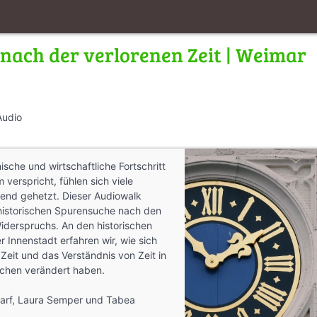
 nach der verlorenen Zeit | Weimar
Audio
alk
sche und wirtschaftliche Fortschritt
 verspricht, fühlen sich viele
nd gehetzt. Dieser Audiowalk
 historischen Spurensuche nach den
iderspruchs. An den historischen
 Innenstadt erfahren wir, wie sich
eit und das Verständnis von Zeit in
ochen verändert haben.
arf, Laura Semper und Tabea