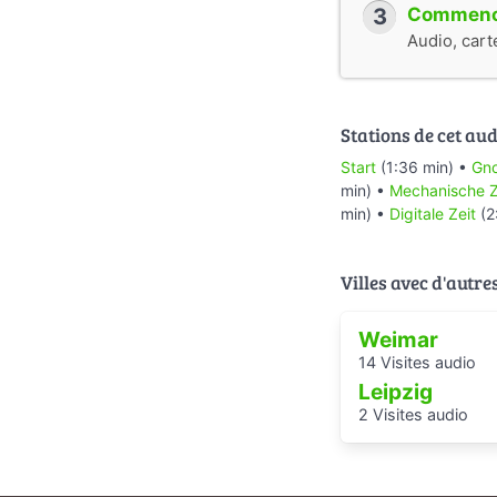
3
Commence
Audio, cart
Stations de cet aud
Start
(1:36 min) •
Gn
min) •
Mechanische Z
min) •
Digitale Zeit
(2
Villes avec d'autre
Weimar
14 Visites audio
Leipzig
2 Visites audio