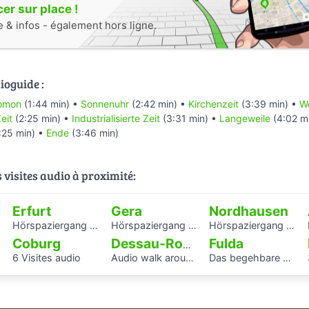
r sur place !
e & infos - également hors ligne.
ioguide :
omon
(1:44 min) •
Sonnenuhr
(2:42 min) •
Kirchenzeit
(3:39 min) •
We
eit
(2:25 min) •
Industrialisierte Zeit
(3:31 min) •
Langeweile
(4:02 m
:25 min) •
Ende
(3:46 min)
s visites audio à proximité:
Erfurt
Gera
Nordhausen
Hörspaziergang mit Rabbiner Alexander Nachama in Erfurt
Hörspaziergang Jüdisches Leben und jüdische Geschichte in Gera
Hörspaziergang Jüdische Geschichte in Nordhausen
Coburg
Fulda
Dessau-Roßlau
6 Visites audio
Audio walk around the Houses with Balcony Access of the Bauhaus settlement
Das begehbare Herz als Audioguide - KAF