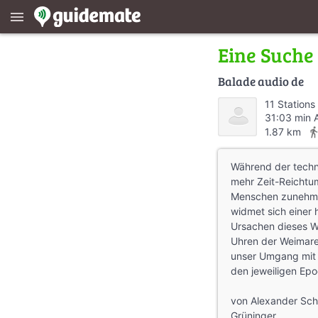
menu
Eine Suche
Balade audio de
11 Stations
31:03 min 
directions_w
1.87 km
Während der techni
mehr Zeit-Reichtum
Menschen zunehme
widmet sich einer
Ursachen dieses W
Uhren der Weimarer
unser Umgang mit Z
den jeweiligen Ep
von Alexander Sch
Grüninger