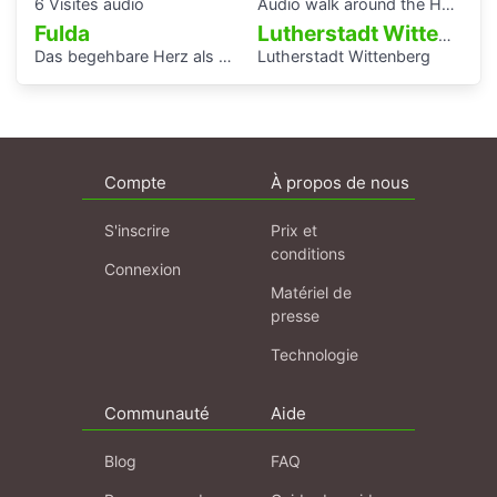
6 Visites audio
Audio walk around the Houses with Balcony Access of the Bauhaus settlement
Fulda
Lutherstadt Wittenberg
Das begehbare Herz als Audioguide - KAF
Lutherstadt Wittenberg
Compte
À propos de nous
S'inscrire
Prix et
conditions
Connexion
Matériel de
presse
Technologie
Communauté
Aide
Blog
FAQ