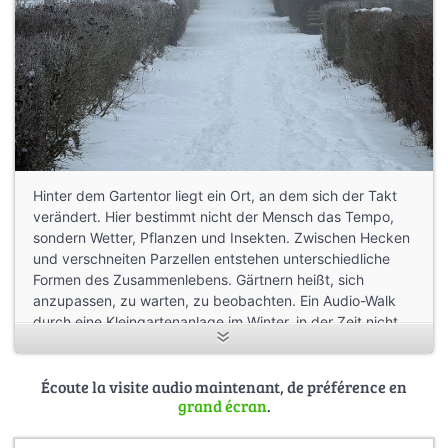
Hinter dem Gartentor liegt ein Ort, an dem sich der Takt
verändert. Hier bestimmt nicht der Mensch das Tempo,
sondern Wetter, Pflanzen und Insekten. Zwischen Hecken
und verschneiten Parzellen entstehen unterschiedliche
Formen des Zusammenlebens. Gärtnern heißt, sich
anzupassen, zu warten, zu beobachten. Ein Audio-Walk
durch eine Kleingartenanlage im Winter, in der Zeit nicht
gemessen, sondern erlebt wird.
von Tom Summerfield
Écoute la visite audio maintenant, de préférence en
grand écran
.