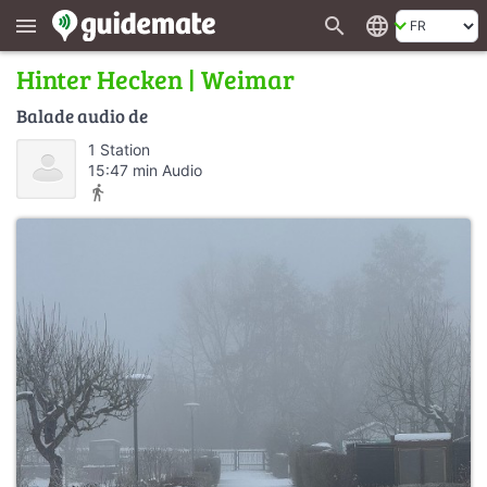
search
language
menu
Hinter Hecken | Weimar
Balade audio de
1 Station
15:47 min Audio
directions_walk