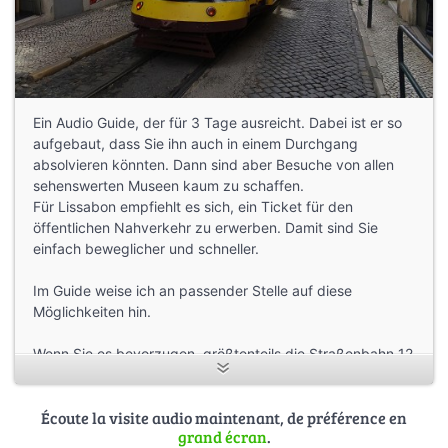
Ein Audio Guide, der für 3 Tage ausreicht. Dabei ist er so
aufgebaut, dass Sie ihn auch in einem Durchgang
absolvieren könnten. Dann sind aber Besuche von allen
sehenswerten Museen kaum zu schaffen.
Für Lissabon empfiehlt es sich, ein Ticket für den
öffentlichen Nahverkehr zu erwerben. Damit sind Sie
einfach beweglicher und schneller.
Im Guide weise ich an passender Stelle auf diese
Möglichkeiten hin.
Wenn Sie es bevorzugen, größtenteils die Straßenbahn 12
oder 28 zu nutzen, können Sie die Tour auch am Praca
Martim Moniz Wegpunkt 20 starten. Der Guide weist Sie
Écoute la visite audio maintenant, de préférence en
dann auf die entsprechenden Stationen hin. Sie sollten
grand écran
.
sich dort aber frühzeitig einfinden.