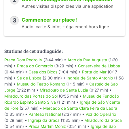
2
Autres visites disponibles via une application.
3
Commencer sur place !
Audio, carte & infos - également hors ligne.
Stations de cet audioguide :
Praca Dom Pedro IV
(2:44 min) •
Arco da Rua Augusta
(1:20
min) •
Praca do Comercio
(3:29 min) •
Conserveira de Lisboa
(0:44 min) •
Casa dos Bicos
(1:04 min) •
Porta do Mar
(0:17
min) •
Sé de Lisboa
(2:30 min) •
Ingreja de Santo Antonio
(1:58
min) •
Museu do Teatro Romano
(1:15 min) •
Castelo de Sao
Jorge
(2:22 min) •
Miradouro de Santa Luzia
(0:27 min) •
Miradouro das Portas do Sol
(0:55 min) •
Museu de Fundcáo
Ricardo Espinto Santo Silva
(1:21 min) •
Igreja de Sáo Vicente
de Fore
(2:57 min) •
Mercado de Santa Clara Feira da Ladra
(0:35 min) •
Panteáo National
(2:37 min) •
Voz do Operário
(0:29 min) •
Ingreja da Graca
(1:35 min) •
Miradouro da Graca
(0:54 min) •
Praca Martim Moniz
(0:51 min) •
Igreja de Sao