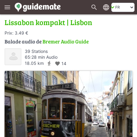
search
language
menu
Lissabon kompakt | Lisbon
Prix: 3.49 €
Balade audio de
Bremer Audio Guide
39 Stations
65:28 min Audio
directions_walk
18.05 km
favorite
14