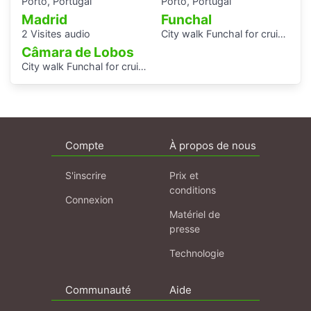
Porto, Portugal
Porto, Portugal
Madrid
Funchal
2 Visites audio
City walk Funchal for cruise guests
Câmara de Lobos
City walk Funchal for cruise guests
Compte
À propos de nous
S'inscrire
Prix et
conditions
Connexion
Matériel de
presse
Technologie
Communauté
Aide