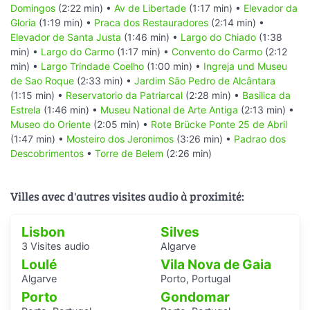
Domingos
(2:22 min) •
Av de Libertade
(1:17 min) •
Elevador da
Gloria
(1:19 min) •
Praca dos Restauradores
(2:14 min) •
Elevador de Santa Justa
(1:46 min) •
Largo do Chiado
(1:38
min) •
Largo do Carmo
(1:17 min) •
Convento do Carmo
(2:12
min) •
Largo Trindade Coelho
(1:00 min) •
Ingreja und Museu
de Sao Roque
(2:33 min) •
Jardim São Pedro de Alcântara
(1:15 min) •
Reservatorio da Patriarcal
(2:28 min) •
Basilica da
Estrela
(1:46 min) •
Museu National de Arte Antiga
(2:13 min) •
Museo do Oriente
(2:05 min) •
Rote Brücke Ponte 25 de Abril
(1:47 min) •
Mosteiro dos Jeronimos
(3:26 min) •
Padrao dos
Descobrimentos
•
Torre de Belem
(2:26 min)
Villes avec d'autres visites audio à proximité:
Lisbon
Silves
3 Visites audio
Algarve
Loulé
Vila Nova de Gaia
Algarve
Porto, Portugal
Porto
Gondomar