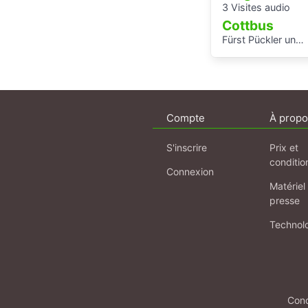
3 Visites audio
Cottbus
Fürst Pückler und Branitz
Compte
À propo
S'inscrire
Prix et
conditio
Connexion
Matériel
presse
Technol
Cond