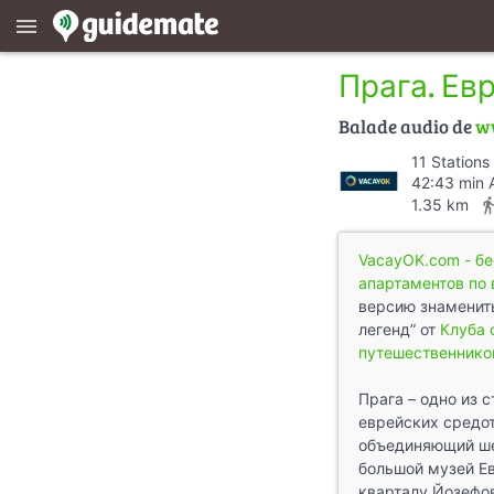
menu
Прага. Ев
Balade audio de
w
11 Stations
42:43 min 
directions_
1.35 km
VacayOK.com - б
апартаментов по
версию знамениты
легенд” от
Клуба 
путешественнико
Прага – одно из 
еврейских средот
объединяющий ше
большой музей Е
кварталу Йозефов