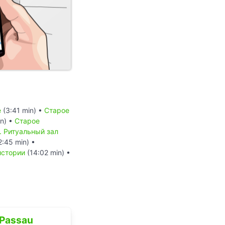
е
(3:41 min) •
Старое
n) •
Старое
. Ритуальный зал
2:45 min) •
истории
(14:02 min) •
Passau