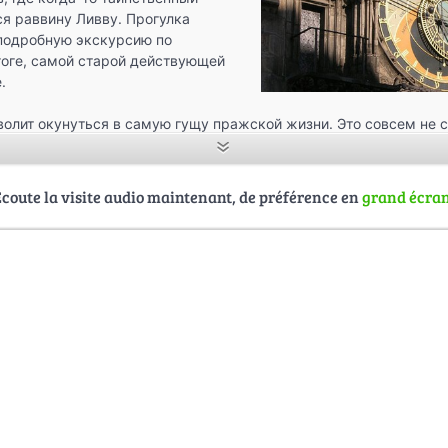
я раввину Ливву. Прогулка
 подробную экскурсию по
гоге, самой старой действующей
.
олит окунуться в самую гущу пражской жизни. Это совсем не 
овать квартиру в Праге
, которая станет вашим домом на время
дители позволят сориентироваться в многочисленных достоприм
Écoute la visite audio maintenant, de préférence en
grand écra
тны и работают оффлайн, иначе говоря, после загрузки не тре
рузив VacayOk Guide на ваш iPhone или Android смартфон с помо
ложения
guidemate
, вы получите интерактивного экскурсовода,
ачинать рассказ при приближении к выбранному объекту.
тной прогулки и незабываемого путешествия!
риалов осуществляется с разрешения
авторов
.
)
Jewish Cemetery in Josefov, Prague
by
Jorge Royan
(CC BY-SA 3.0)