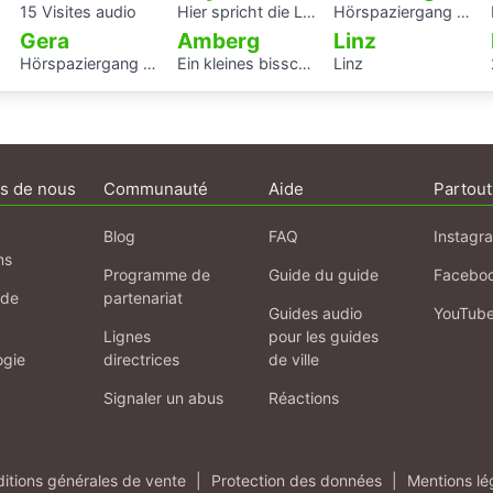
15 Visites audio
Hier spricht die Landschaft
Hörspaziergang Jüdische Geschichte in Altenburg
Gera
Amberg
Linz
Hörspaziergang Jüdisches Leben und jüdische Geschichte in Gera
Ein kleines bisschen Amberger Stadtgeschichte
Linz
s de nous
Communauté
Aide
Partout
Blog
FAQ
Instagr
ns
Programme de
Guide du guide
Facebo
 de
partenariat
Guides audio
YouTub
Lignes
pour les guides
ogie
directrices
de ville
Signaler un abus
Réactions
itions générales de vente
|
Protection des données
|
Mentions lé