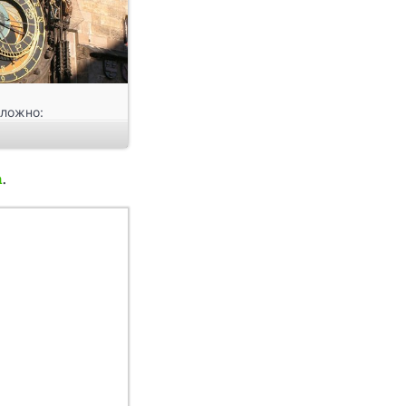
сложно:
 путешествия. А
ечательностях.
n
.
буют подключения
щью бесплатного
 который может