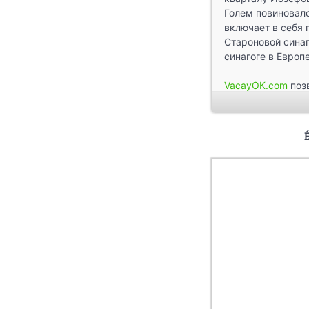
Голем повиновалс
включает в себя
Староновой сина
синагоге в Европе
VacayOK.com
позв
достаточно
аренд
наши GPS путево
Аудиогиды беспла
к интернету. Заг
мобильного при
автоматически н
Желаем вам прия
Публикация мате
Вика, спасибо!!! ))
Cover photo:
Old 