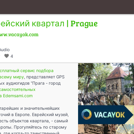
рейский квартал | Prague
ww.vacayok.com
Audio
walk
favorite
4
есплатный сервис подбора
 всему миру
, представляет GPS
х аудиогидов “Прага - город
самостоятельных
в Edemsami.com
старейших и значительнейших
очий в Европе. Еврейский музей,
сть объектов квартала, - самый
вропы. Прогуляйтесь по старому
, где когда-то таинственный