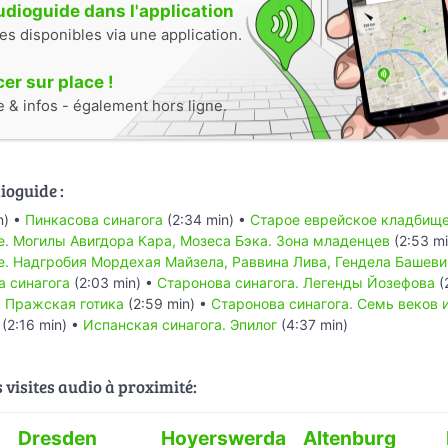
audioguide dans l'application
tes disponibles via une application.
r sur place !
e & infos - également hors ligne.
ioguide :
n) •
Пинкасова синагога
(2:34 min) •
Старое еврейское кладбищ
. Могилы Авигдора Кара, Мозеса Бэка. Зона младенцев
(2:53 mi
. Надгробия Мордехая Майзела, Раввина Лива, Гендела Башеви
а синагога
(2:03 min) •
Старонова синагога. Легенды Йозефова
(
. Пражская готика
(2:59 min) •
Старонова синагога. Семь веков 
(2:16 min) •
Испанская синагога. Эпилог
(4:37 min)
s visites audio à proximité:
Dresden
Hoyerswerda
Altenburg