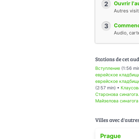
2
Ouvrir l'
Autres visi
3
Commence
Audio, cart
Stations de cet aud
Вступление
(1:56 mi
еврейское кладбище
еврейское кладбище
(2:57 min) •
Клаусов
Старонова синагога
Майзелова синагога
Villes avec d'autre
Prague