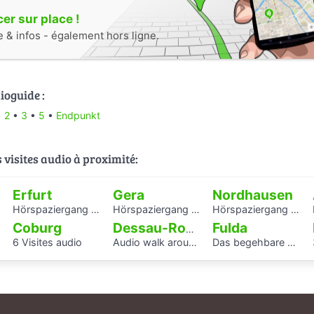
r sur place !
e & infos - également hors ligne.
ioguide :
•
2
•
3
•
5
•
Endpunkt
s visites audio à proximité:
Erfurt
Gera
Nordhausen
Hörspaziergang mit Rabbiner Alexander Nachama in Erfurt
Hörspaziergang Jüdisches Leben und jüdische Geschichte in Gera
Hörspaziergang Jüdische Geschichte in Nordhausen
Coburg
Fulda
Dessau-Roßlau
6 Visites audio
Audio walk around the Houses with Balcony Access of the Bauhaus settlement
Das begehbare Herz als Audioguide - KAF