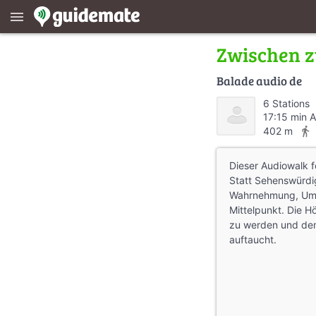
menu
Zwischen z
Balade audio de
6 Stations
17:15 min 
directions_walk
402 m
Dieser Audiowalk f
Statt Sehenswürdi
Wahrnehmung, Umw
Mittelpunkt. Die H
zu werden und de
auftaucht.