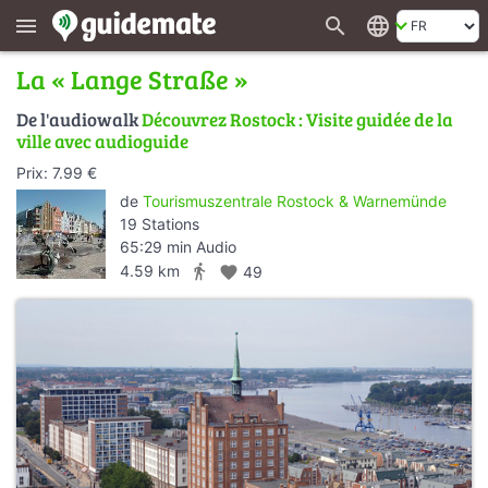
search
language
menu
La « Lange Straße »
De l'audiowalk
Découvrez Rostock : Visite guidée de la
ville avec audioguide
Prix: 7.99 €
de
Tourismuszentrale Rostock & Warnemünde
19 Stations
65:29 min Audio
directions_walk
4.59 km
favorite
49