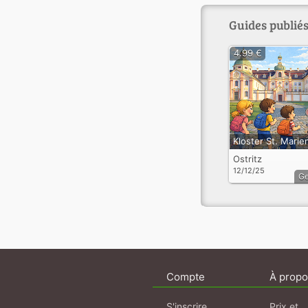
Guides publiés
4.99 €
Ostritz
12/12/25
G
Compte
À propo
S'inscrire
Prix et