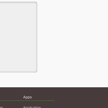
Apps
am
Application