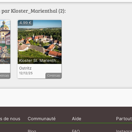
 par Kloster_Marienthal (2):
4.99 €
Kloster St. Marienthal - Rundgang für Familien mit Kindern
Kloster St. Marienthal - Rundgang für Kulturinteressierte
Ostritz
12/12/25
erman
German
s de nous
Communauté
Aide
Partout
Blog
FAQ
Instagr