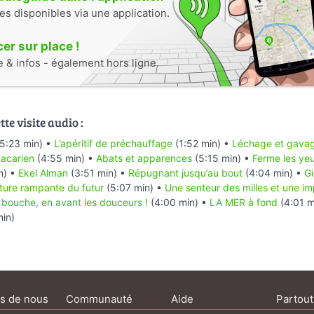
tes disponibles via une application.
r sur place !
e & infos - également hors ligne.
te visite audio :
5:23 min) •
L’apéritif de préchauffage
(1:52 min) •
Léchage et gava
'acarien
(4:55 min) •
Abats et apparences
(5:15 min) •
Ferme les yeu
n) •
Ekel Alman
(3:51 min) •
Répugnant jusqu’au bout
(4:04 min) •
G
iture rampante du futur
(5:07 min) •
Une senteur des milles et une i
 bouche, en avant les douceurs !
(4:00 min) •
LA MER à fond
(4:01 m
in)
s de nous
Communauté
Aide
Partout