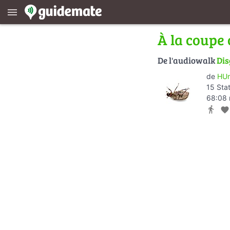
menu
À la coupe 
De l'audiowalk
Dis
de
HUm
15 Sta
68:08 
directions_walk
favorite