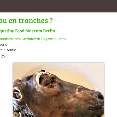
ou en tranches ?
gusting Food Museum Berlin
anistsiches Sozialwerk Bayern gGmbH
tions
min Audio
25