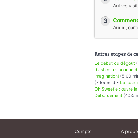
Autres visi
3
Commence
Audio, cart
Autres étapes de cet
Le début du dégoût
(
d'asticot et bouche d
imagination!
(5:00 mi
(7:55 min) •
La nourr
Oh Sweetie : ouvre la
Débordement
(4:55 m
Compte
À propo