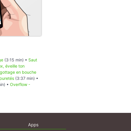
ge
(3:15 min) •
Saut
x, éveille ton
igottage en bouche
mpuretés
(3:37 min) •
in) •
Overflow -
Apps