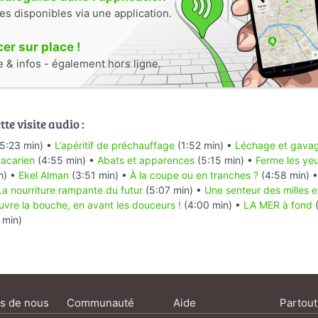
tes disponibles via une application.
r sur place !
e & infos - également hors ligne.
te visite audio :
5:23 min) •
L’apéritif de préchauffage
(1:52 min) •
Léchage et gava
'acarien
(4:55 min) •
Abats et apparences
(5:15 min) •
Ferme les yeu
n) •
Ekel Alman
(3:51 min) •
À la coupe ou en tranches ?
(4:58 min) 
La nourriture rampante du futur
(5:07 min) •
Une senteur des milles 
uvre la bouche, en avant les douceurs !
(4:00 min) •
LA MER à fond
(
 min)
s de nous
Communauté
Aide
Partout