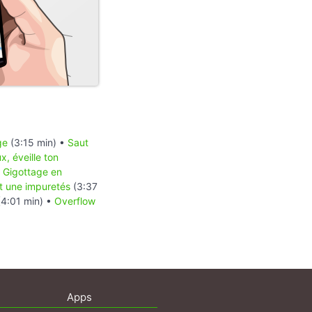
ge
(3:15 min) •
Saut
x, éveille ton
•
Gigottage en
et une impuretés
(3:37
4:01 min) •
Overflow
Apps