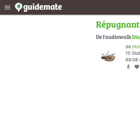
menu
Répugnant 
De l'audiowalk
Dis
de
HUm
15 Sta
68:08 
directions_walk
favorite