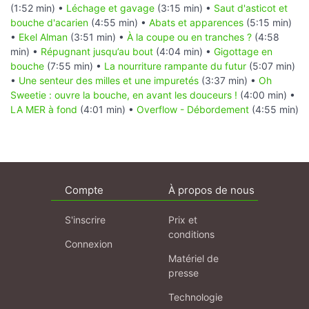
(1:52 min) •
Léchage et gavage
(3:15 min) •
Saut d'asticot et
bouche d'acarien
(4:55 min) •
Abats et apparences
(5:15 min)
•
Ekel Alman
(3:51 min) •
À la coupe ou en tranches ?
(4:58
min) •
Répugnant jusqu’au bout
(4:04 min) •
Gigottage en
bouche
(7:55 min) •
La nourriture rampante du futur
(5:07 min)
•
Une senteur des milles et une impuretés
(3:37 min) •
Oh
Sweetie : ouvre la bouche, en avant les douceurs !
(4:00 min) •
LA MER à fond
(4:01 min) •
Overflow - Débordement
(4:55 min)
Compte
À propos de nous
S'inscrire
Prix et
conditions
Connexion
Matériel de
presse
Technologie