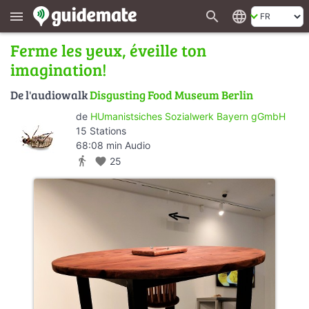
search
language
menu
Ferme les yeux, éveille ton
imagination!
De l'audiowalk
Disgusting Food Museum Berlin
de
HUmanistsiches Sozialwerk Bayern gGmbH
15 Stations
68:08 min Audio
directions_walk
favorite
25