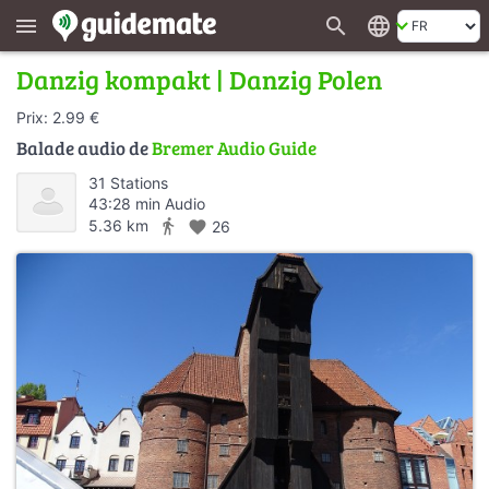
search
language
menu
Danzig kompakt | Danzig Polen
Prix: 2.99 €
Balade audio de
Bremer Audio Guide
31 Stations
43:28 min Audio
directions_walk
5.36 km
favorite
26