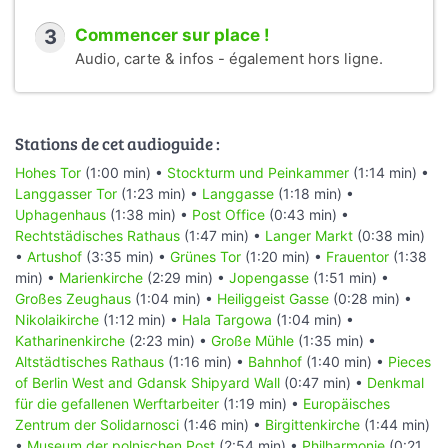
3
Commencer sur place !
Audio, carte & infos - également hors ligne.
Stations de cet audioguide :
Hohes Tor
(1:00 min) •
Stockturm und Peinkammer
(1:14 min) •
Langgasser Tor
(1:23 min) •
Langgasse
(1:18 min) •
Uphagenhaus
(1:38 min) •
Post Office
(0:43 min) •
Rechtstädisches Rathaus
(1:47 min) •
Langer Markt
(0:38 min)
•
Artushof
(3:35 min) •
Grünes Tor
(1:20 min) •
Frauentor
(1:38
min) •
Marienkirche
(2:29 min) •
Jopengasse
(1:51 min) •
Großes Zeughaus
(1:04 min) •
Heiliggeist Gasse
(0:28 min) •
Nikolaikirche
(1:12 min) •
Hala Targowa
(1:04 min) •
Katharinenkirche
(2:23 min) •
Große Mühle
(1:35 min) •
Altstädtisches Rathaus
(1:16 min) •
Bahnhof
(1:40 min) •
Pieces
of Berlin West and Gdansk Shipyard Wall
(0:47 min) •
Denkmal
für die gefallenen Werftarbeiter
(1:19 min) •
Europäisches
Zentrum der Solidarnosci
(1:46 min) •
Birgittenkirche
(1:44 min)
•
Museum der polnischen Post
(2:54 min) •
Philharmonie
(0:21