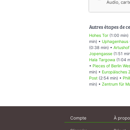
Audio, cart
Autres étapes de cet
Hohes Tor
(1:00 min)
min) •
Uphagenhaus
(0:38 min) •
Artushof
Jopengasse
(1:51 mi
Hala Targowa
(1:04 m
•
Pieces of Berlin We
min) •
Europäisches Z
Post
(2:54 min) •
Phi
min) •
Zentrum für Ma
Compte
À propo