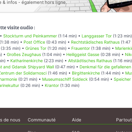
e & infos - également hors ligne.
te visite audio :
 •
Stockturm und Peinkammer
(1:14 min) •
Langgasser Tor
(1:23 min
(1:38 min) •
Post Office
(0:43 min) •
Rechtstädisches Rathaus
(1:47
(3:35 min) •
Grünes Tor
(1:20 min) •
Frauentor
(1:38 min) •
Marienki
n) •
Großes Zeughaus
(1:04 min) •
Heiliggeist Gasse
(0:28 min) •
Nik
in) •
Katharinenkirche
(2:23 min) •
Altstädtisches Rathaus
(1:16 min
st and Gdansk Shipyard Wall
(0:47 min) •
Denkmal für die gefallenen
entrum der Solidarnosci
(1:46 min) •
Birgittenkirche
(1:44 min) •
Mus
lharmonie
(0:21 min) •
Museumsschiff Soldeck
(0:54 min) •
Speicher 
rinekultur
(0:26 min) •
Krantor
(1:30 min)
s de nous
Communauté
Aide
Partout