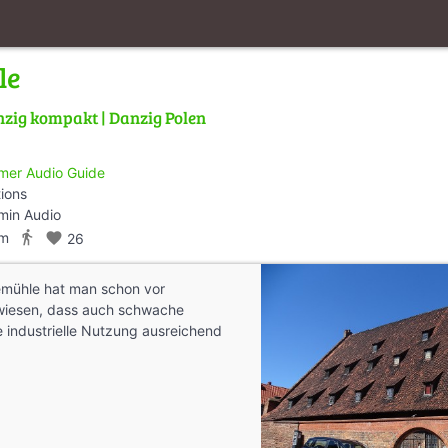
le
zig kompakt | Danzig Polen
mer Audio Guide
tions
min Audio
directions_walk
km
favorite
26
demühle hat man schon vor
wiesen, dass auch schwache
 industrielle Nutzung ausreichend