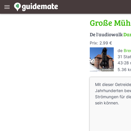
menu
Große Müh
De l'audiowalk
Dan
Prix: 2.99 €
de
Bre
31 Sta
43:28 
5.36 
Mit dieser Getrei
Jahrhunderten be
Strömungen für die
sein können.