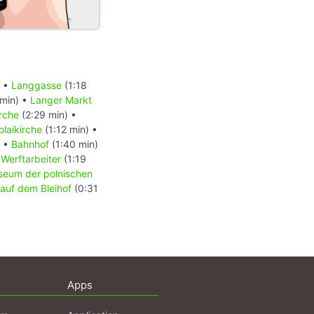
) •
Langgasse
(1:18
 min) •
Langer Markt
rche
(2:29 min) •
olaikirche
(1:12 min) •
) •
Bahnhof
(1:40 min)
 Werftarbeiter
(1:19
eum der polnischen
auf dem Bleihof
(0:31
Apps