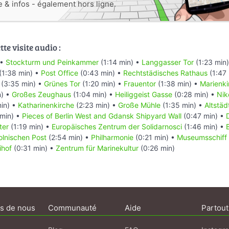
e & infos - également hors ligne.
te visite audio :
 •
Stockturm und Peinkammer
(1:14 min) •
Langgasser Tor
(1:23 min
(1:38 min) •
Post Office
(0:43 min) •
Rechtstädisches Rathaus
(1:47
(3:35 min) •
Grünes Tor
(1:20 min) •
Frauentor
(1:38 min) •
Marienki
n) •
Großes Zeughaus
(1:04 min) •
Heiliggeist Gasse
(0:28 min) •
Nik
in) •
Katharinenkirche
(2:23 min) •
Große Mühle
(1:35 min) •
Altstäd
min) •
Pieces of Berlin West and Gdansk Shipyard Wall
(0:47 min) •
ter
(1:19 min) •
Europäisches Zentrum der Solidarnosci
(1:46 min) •
lnischen Post
(2:54 min) •
Philharmonie
(0:21 min) •
Museumsschiff
ihof
(0:31 min) •
Zentrum für Marinekultur
(0:26 min)
s de nous
Communauté
Aide
Partout