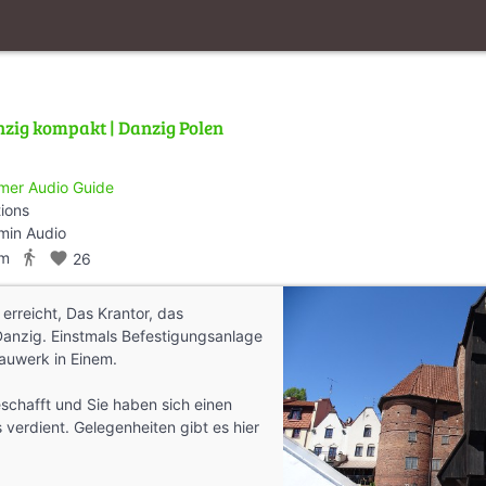
zig kompakt | Danzig Polen
mer Audio Guide
tions
min Audio
directions_walk
km
favorite
26
 erreicht, Das Krantor, das
anzig. Einstmals Befestigungsanlage
auwerk in Einem.
eschafft und Sie haben sich einen
verdient. Gelegenheiten gibt es hier