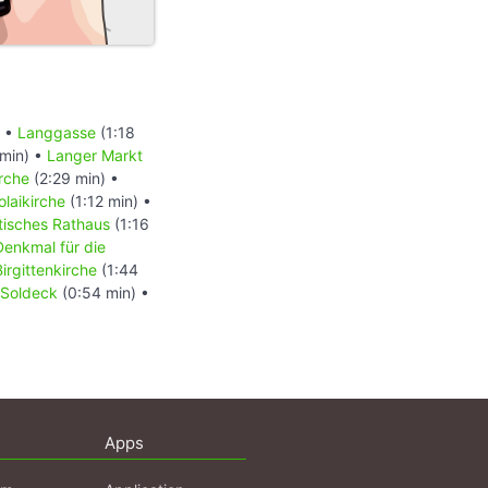
) •
Langgasse
(1:18
 min) •
Langer Markt
rche
(2:29 min) •
olaikirche
(1:12 min) •
tisches Rathaus
(1:16
Denkmal für die
Birgittenkirche
(1:44
 Soldeck
(0:54 min) •
Apps