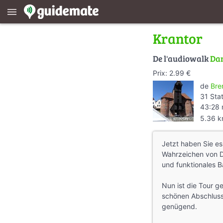
menu
Krantor
De l'audiowalk
Dan
Prix: 2.99 €
de
Bre
31 Sta
43:28 
5.36 
Jetzt haben Sie es
Wahrzeichen von D
und funktionales B
Nun ist die Tour g
schönen Abschluss 
genügend.