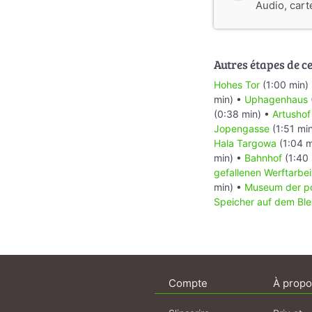
Audio, cart
Autres étapes de cet
Hohes Tor
(1:00 min)
min) •
Uphagenhaus
(0:38 min) •
Artushof
Jopengasse
(1:51 mi
Hala Targowa
(1:04 m
min) •
Bahnhof
(1:40 
gefallenen Werftarbei
min) •
Museum der po
Speicher auf dem Ble
Compte
À propo