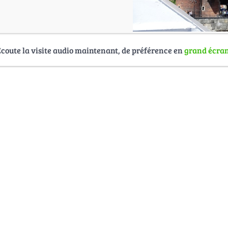
Écoute la visite audio maintenant, de préférence en
grand écra