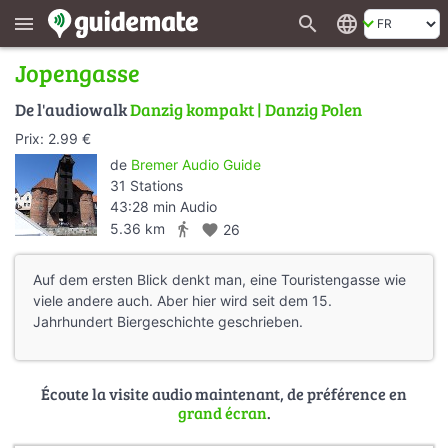
search
language
menu
Jopengasse
De l'audiowalk
Danzig kompakt | Danzig Polen
Prix: 2.99 €
de
Bremer Audio Guide
31 Stations
43:28 min Audio
directions_walk
5.36 km
favorite
26
Auf dem ersten Blick denkt man, eine Touristengasse wie
viele andere auch. Aber hier wird seit dem 15.
Jahrhundert Biergeschichte geschrieben.
Écoute la visite audio maintenant, de préférence en
grand écran
.