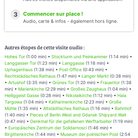
3
Commencer sur place !
Audio, carte & infos - également hors ligne.
Autres étapes de cette visite audio :
Hohes Tor
(1:00 min) •
Stockturm und Peinkammer
(1:14 min) •
Langgasser Tor
(1:23 min) •
Langgasse
(1:18 min) •
Uphagenhaus
(1:38 min) •
Post Office
(0:43 min) •
Rechtstädisches Rathaus
(1:47 min) •
Langer Markt
(0:38 min)
•
Artushof
(3:35 min) •
Grünes Tor
(1:20 min) •
Frauentor
(1:38
min) •
Marienkirche
(2:29 min) •
Großes Zeughaus
(1:04 min) •
Heiliggeist Gasse
(0:28 min) •
Nikolaikirche
(1:12 min) •
Hala
Targowa
(1:04 min) •
Katharinenkirche
(2:23 min) •
Große
Mühle
(1:35 min) •
Altstädtisches Rathaus
(1:16 min) •
Bahnhof
(1:40 min) •
Pieces of Berlin West and Gdansk Shipyard Wall
(0:47 min) •
Denkmal für die gefallenen Werftarbeiter
(1:19 min)
•
Europäisches Zentrum der Solidarnosci
(1:46 min) •
Birgittenkirche
(1:44 min) •
Museum der polnischen Post
(2:54