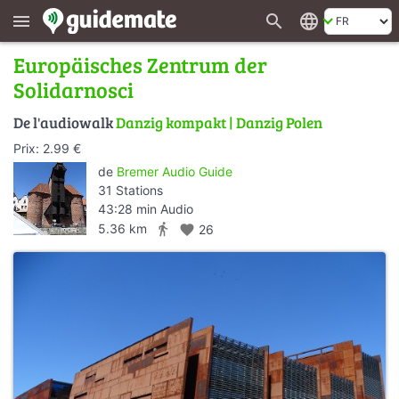
search
language
menu
Europäisches Zentrum der
Solidarnosci
De l'audiowalk
Danzig kompakt | Danzig Polen
Prix: 2.99 €
de
Bremer Audio Guide
31 Stations
43:28 min Audio
directions_walk
5.36 km
favorite
26