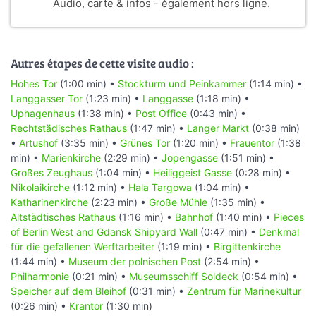
Audio, carte & infos - également hors ligne.
Autres étapes de cette visite audio :
Hohes Tor
(1:00 min) •
Stockturm und Peinkammer
(1:14 min) •
Langgasser Tor
(1:23 min) •
Langgasse
(1:18 min) •
Uphagenhaus
(1:38 min) •
Post Office
(0:43 min) •
Rechtstädisches Rathaus
(1:47 min) •
Langer Markt
(0:38 min)
•
Artushof
(3:35 min) •
Grünes Tor
(1:20 min) •
Frauentor
(1:38
min) •
Marienkirche
(2:29 min) •
Jopengasse
(1:51 min) •
Großes Zeughaus
(1:04 min) •
Heiliggeist Gasse
(0:28 min) •
Nikolaikirche
(1:12 min) •
Hala Targowa
(1:04 min) •
Katharinenkirche
(2:23 min) •
Große Mühle
(1:35 min) •
Altstädtisches Rathaus
(1:16 min) •
Bahnhof
(1:40 min) •
Pieces
of Berlin West and Gdansk Shipyard Wall
(0:47 min) •
Denkmal
für die gefallenen Werftarbeiter
(1:19 min) •
Birgittenkirche
(1:44 min) •
Museum der polnischen Post
(2:54 min) •
Philharmonie
(0:21 min) •
Museumsschiff Soldeck
(0:54 min) •
Speicher auf dem Bleihof
(0:31 min) •
Zentrum für Marinekultur
(0:26 min) •
Krantor
(1:30 min)