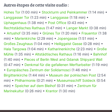
Autres étapes de cette visite audio :
Hohes Tor
(1:00 min) •
Stockturm und Peinkammer
(1:14 min) •
Langgasser Tor
(1:23 min) •
Langgasse
(1:18 min) •
Uphagenhaus
(1:38 min) •
Post Office
(0:43 min) •
Rechtstädisches Rathaus
(1:47 min) •
Langer Markt
(0:38 min)
•
Artushof
(3:35 min) •
Grünes Tor
(1:20 min) •
Frauentor
(1:38
min) •
Marienkirche
(2:29 min) •
Jopengasse
(1:51 min) •
Großes Zeughaus
(1:04 min) •
Heiliggeist Gasse
(0:28 min) •
Hala Targowa
(1:04 min) •
Katharinenkirche
(2:23 min) •
Große
Mühle
(1:35 min) •
Altstädtisches Rathaus
(1:16 min) •
Bahnhof
(1:40 min) •
Pieces of Berlin West and Gdansk Shipyard Wall
(0:47 min) •
Denkmal für die gefallenen Werftarbeiter
(1:19 min)
•
Europäisches Zentrum der Solidarnosci
(1:46 min) •
Birgittenkirche
(1:44 min) •
Museum der polnischen Post
(2:54
min) •
Philharmonie
(0:21 min) •
Museumsschiff Soldeck
(0:54
min) •
Speicher auf dem Bleihof
(0:31 min) •
Zentrum für
Marinekultur
(0:26 min) •
Krantor
(1:30 min)