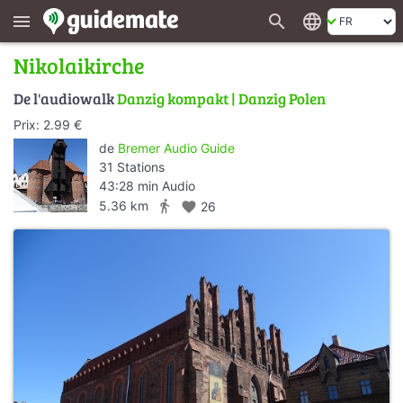
search
language
menu
Nikolaikirche
De l'audiowalk
Danzig kompakt | Danzig Polen
Prix: 2.99 €
de
Bremer Audio Guide
31 Stations
43:28 min Audio
directions_walk
5.36 km
favorite
26