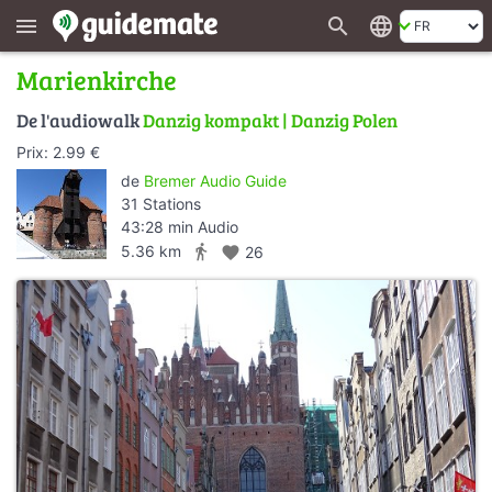
search
language
menu
Marienkirche
De l'audiowalk
Danzig kompakt | Danzig Polen
Prix: 2.99 €
de
Bremer Audio Guide
31 Stations
43:28 min Audio
directions_walk
5.36 km
favorite
26