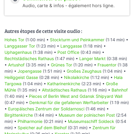
Audio, carte & infos - également hors ligne.
Autres étapes de cette visite audio :
Hohes Tor
(1:00 min) •
Stockturm und Peinkammer
(1:14 min) •
Langgasser Tor
(1:23 min) •
Langgasse
(1:18 min) •
Uphagenhaus
(1:38 min) •
Post Office
(0:43 min) •
Rechtstädisches Rathaus
(1:47 min) •
Langer Markt
(0:38 min)
•
Artushof
(3:35 min) •
Grünes Tor
(1:20 min) •
Frauentor
(1:38
min) •
Jopengasse
(1:51 min) •
Großes Zeughaus
(1:04 min) •
Heiliggeist Gasse
(0:28 min) •
Nikolaikirche
(1:12 min) •
Hala
Targowa
(1:04 min) •
Katharinenkirche
(2:23 min) •
Große
Mühle
(1:35 min) •
Altstädtisches Rathaus
(1:16 min) •
Bahnhof
(1:40 min) •
Pieces of Berlin West and Gdansk Shipyard Wall
(0:47 min) •
Denkmal für die gefallenen Werftarbeiter
(1:19 min)
•
Europäisches Zentrum der Solidarnosci
(1:46 min) •
Birgittenkirche
(1:44 min) •
Museum der polnischen Post
(2:54
min) •
Philharmonie
(0:21 min) •
Museumsschiff Soldeck
(0:54
min) •
Speicher auf dem Bleihof
(0:31 min) •
Zentrum für
Marinekultur
(0:26 min) •
Krantor
(1:30 min)