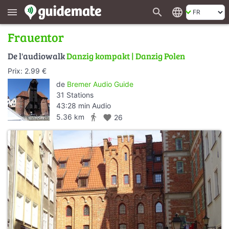
search
language
menu
Frauentor
De l'audiowalk
Danzig kompakt | Danzig Polen
Prix: 2.99 €
de
Bremer Audio Guide
31 Stations
43:28 min Audio
directions_walk
5.36 km
favorite
26