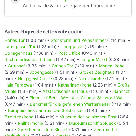
Audio, carte & infos - également hors ligne.
Autres étapes de cette visite audio :
Hohes Tor
(1:00 min) •
Stockturm und Peinkammer
(1:14 min) •
Langgasser Tor
(1:23 min) •
Langgasse
(1:18 min) •
Uphagenhaus
(1:38 min) •
Post Office
(0:43 min) •
Rechtstädisches Rathaus
(1:47 min) •
Langer Markt
(0:38 min)
•
Artushof
(3:35 min) •
Grünes Tor
(1:20 min) •
Marienkirche
(2:29 min) •
Jopengasse
(1:51 min) •
Großes Zeughaus
(1:04
min) •
Heiliggeist Gasse
(0:28 min) •
Nikolaikirche
(1:12 min) •
Hala Targowa
(1:04 min) •
Katharinenkirche
(2:23 min) •
Große
Mühle
(1:35 min) •
Altstädtisches Rathaus
(1:16 min) •
Bahnhof
(1:40 min) •
Pieces of Berlin West and Gdansk Shipyard Wall
(0:47 min) •
Denkmal für die gefallenen Werftarbeiter
(1:19 min)
•
Europäisches Zentrum der Solidarnosci
(1:46 min) •
Birgittenkirche
(1:44 min) •
Museum der polnischen Post
(2:54
min) •
Philharmonie
(0:21 min) •
Museumsschiff Soldeck
(0:54
min) •
Speicher auf dem Bleihof
(0:31 min) •
Zentrum für
Marinekultur
(0:26 min) •
Krantor
(1:30 min)